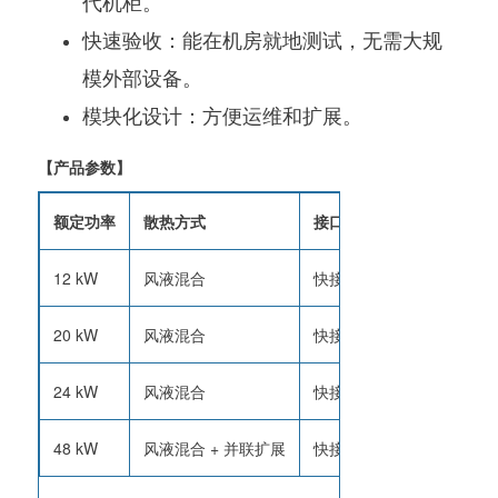
代机柜。
快速验收：能在机房就地测试，无需大规
模外部设备。
模块化设计：方便运维和扩展。
【产品参数】
额定功率
散热方式
接口类型
适配
12 kW
风液混合
快接 + 航空插头
GB200
20 kW
风液混合
快接 + 航空插头
GB200
24 kW
风液混合
快接 + 航空插头
GB200
48 kW
风液混合 + 并联扩展
快接 + 航空插头
AI 集