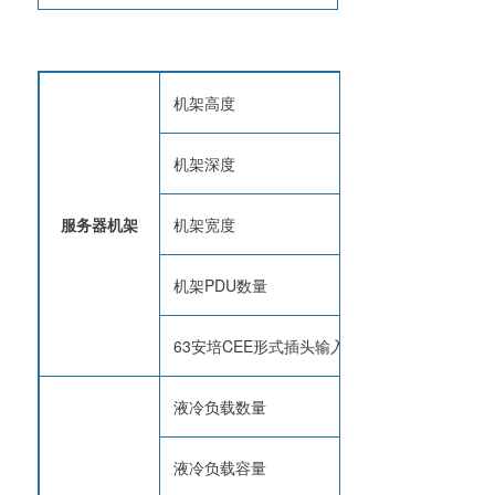
机架高度
48U
机架深度
1066 mm
服务器机架
机架宽度
600 mm
机架PDU数量
8
63安培CEE形式插头输入线缆带3米电缆和万
液冷负载数量
8
液冷负载容量
20kW