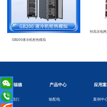
特高压电网
GB200液冷机柜热模拟
走进福德
产品中心
应用案
de.cn
关于我们
输配电
案例中