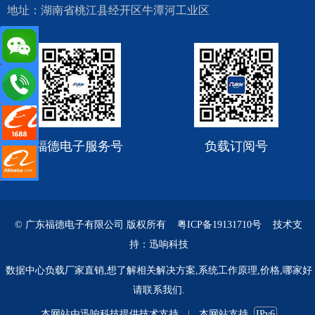
地址：湖南省桃江县经开区牛潭河工业区
de.cn
阿里店铺
福德电子服务号
负载订阅号
里国际站
© 广东福德电子有限公司 版权所有
粤ICP备19131710号
技术支
持：迅响科技
数据中心负载厂家直销,想了解相关解决方案,系统工作原理,价格,哪家好
请联系我们.
本网站由
迅响科技
提供技术支持
本网站支持
IPv6