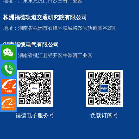
地址：广东东莞虎门白沙三村工业园
株洲福德轨道交通研究院有限公司
地址：湖南省株洲市石峰区联城路79号轨道智谷2期
湖南福德电气有限公司
地址：湖南省桃江县经开区牛潭河工业区
de.cn
阿里店铺
里国际站
福德电子服务号
负载订阅号