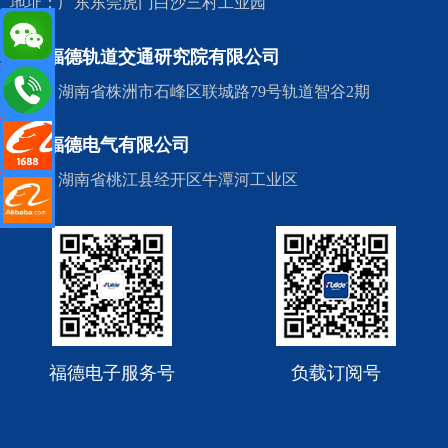
地址：广东东莞虎门白沙三村工业园
株洲福德轨道交通研究院有限公司
de.cn
地址：湖南省株洲市石峰区联城路79号轨道智谷2期
阿里店铺
湖南福德电气有限公司
地址：湖南省桃江县经开区牛潭河工业区
里国际站
福德电子服务号
负载订阅号